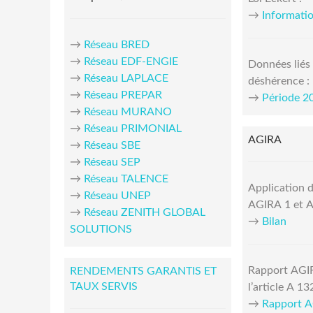
→
Informati
→
Réseau BRED
→
Réseau EDF-ENGIE
Données liés
→
Réseau LAPLACE
déshérence :
→
Réseau PREPAR
→
Période 2
→
Réseau MURANO
→
Réseau PRIMONIAL
AGIRA
→
Réseau SBE
→
Réseau SEP
→
Réseau TALENCE
Application d
→
Réseau UNEP
AGIRA 1 et A
→
Réseau ZENITH GLOBAL
→
Bilan
SOLUTIONS
Rapport AGIR
RENDEMENTS GARANTIS ET
TAUX SERVIS
l’article A 13
→
Rapport 