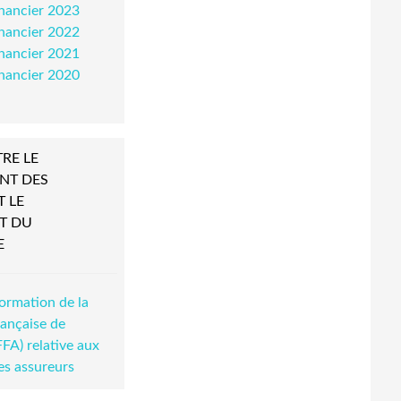
nancier 2023
nancier 2022
inancier 2021
inancier 2020
RE LE
NT DES
T LE
T DU
E
formation de la
rançaise de
FFA) relative aux
es assureurs