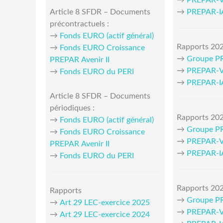
→
PREPAR-V
Article 8 SFDR – Documents
→
PREPAR-
précontractuels :
→
Fonds EURO (actif général)
Rapports 202
→
Fonds EURO Croissance
→
Groupe P
PREPAR Avenir II
→
PREPAR-V
→
Fonds EURO du PERI
→
PREPAR-
Article 8 SFDR – Documents
périodiques :
Rapports 202
→
Fonds EURO (actif général)
→
Groupe P
→
Fonds EURO Croissance
→
PREPAR-V
PREPAR Avenir II
→
PREPAR-
→
Fonds EURO du PERI
Rapports 202
Rapports
→
Groupe P
→
Art 29 LEC-exercice 2025
→
PREPAR-V
→
Art 29 LEC-exercice 2024