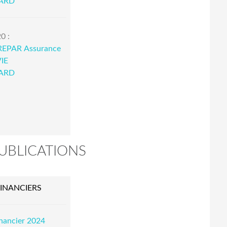
IARD
0 :
REPAR Assurance
IE
IARD
UBLICATIONS
INANCIERS
nancier 2024