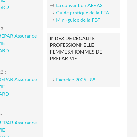
IE
→
La convention AERAS
IARD
→
Guide pratique de la FFA
→
Mini-guide de la FBF
3 :
REPAR Assurance
INDEX DE L'ÉGALITÉ
IE
PROFESSIONNELLE
IARD
FEMMES/HOMMES DE
PREPAR-VIE
2 :
REPAR Assurance
→
Exercice 2025 : 89
IE
IARD
1 :
REPAR Assurance
IE